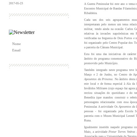
2017-05-23
A Guerra Peninsular foi este ano o tema 
Encontro Municipal de Bandas Filarmónicas
+ Notícias
Ribaldeira.
Cada um dos seis agrupamentos music
interpretaram pelo menos um tema relaci
militar, tendo ainda na ocasião Carlos G
relativas às invasões napoleónicas em P
verificadas na freguesia de Dois Portos e
foi organizado pelo Centro Popular dos Tr
a parceria da Câmara Municipal.
Esta foi uma das iniciativas de carácter
âmbito do programa comemorativo do Bice
promovido pelo Município.
Também integrado neste programa teve l
Março e 2 de Junho, no Centro de Apo
Aposentos da Princesa
. No âmbito desta in
este local e de forma especial à Ala da 
Inválidos Militares (cujo espaço faz agora p
recriou situações do quotidiano e do t
Benedita (que mandou construir o referi
personagens relacionadas com essa época
Peninsular. A actividade Os
Aposentos da 
pessoas - foi organizada pela Escola 
parceria com o Museu Municipal Leonel T
Runa.
Igualmente inserido naquele programa co
Maio, a actividade
Pintar Torres Vedras 
Associação para a Universidade da Terceira