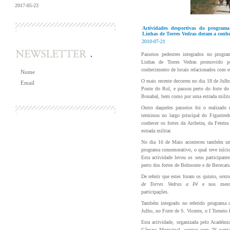
2017-05-23
+ Notícias
Actividades desportivas do programa
Linhas de Torres Vedras deram a conhe
2010-07-21
Passeios pedestres integrados no progr
Linhas de Torres Vedras promovido p
conhecimento de locais relacionados com es
O mais recente decorreu no dia 18 de Julho
Ponte do Rol, e passou perto do forte do 
Bonabal, bem como por uma estrada milita
Outro daqueles passeios foi o realizado
terminou no largo principal do Figueiredo
conhecer os fortes da Archeira, da Feteir
estrada militar.
No dia 16 de Maio aconteceu também um p
programa comemorativo, o qual teve início
Esta actividade levou os seus participant
perto dos fortes de Belmonte e de Bececari
De referir que estes foram os quinto, sext
de Torres Vedras a Pé
e nos mesm
participações.
Também integrado no referido programa c
Julho, no Forte de S. Vicente, o I Torneio
Esta actividade, organizada pelo Académi
Câmara Municipal, contou com 76 partici