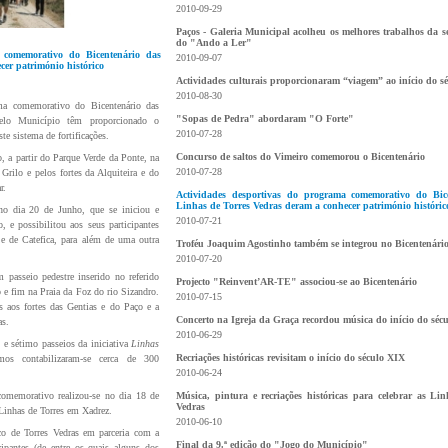
2010-09-29
Paços - Galeria Municipal acolheu os melhores trabalhos da 
do "Ando a Ler"
 comemorativo do Bicentenário das
2010-09-07
cer património histórico
Actividades culturais proporcionaram “viagem” ao início do s
2010-08-30
ama comemorativo do Bicentenário das
"Sopas de Pedra" abordaram "O Forte"
elo Município têm proporcionado o
2010-07-28
te sistema de fortificações.
Concurso de saltos do Vimeiro comemorou o Bicentenário
, a partir do Parque Verde da Ponte, na
2010-07-28
Grilo e pelos fortes da Alquiteira e do
r.
Actividades desportivas do programa comemorativo do Bic
Linhas de Torres Vedras deram a conhecer património históric
 no dia 20 de Junho, que se iniciou e
2010-07-21
, e possibilitou aos seus participantes
a e de Catefica, para além de uma outra
Troféu Joaquim Agostinho também se integrou no Bicentenári
2010-07-20
asseio pedestre inserido no referido
Projecto "Reinvent’AR-TE" associou-se ao Bicentenário
 e fim na Praia da Foz do rio Sizandro.
2010-07-15
es aos fortes das Gentias e do Paço e a
Concerto na Igreja da Graça recordou música do início do séc
as.
2010-06-29
o e sétimo passeios da iniciativa
Linhas
Recriações históricas revisitam o início do século XIX
os contabilizaram-se cerca de 300
2010-06-24
omemorativo realizou-se no dia 18 de
Música, pintura e recriações históricas para celebrar as Li
Vedras
 Linhas de Torres em Xadrez.
2010-06-10
co de Torres Vedras em parceria com a
Final da 9.ª edição do "Jogo do Município"
pantes (de entre os quais alguns dos