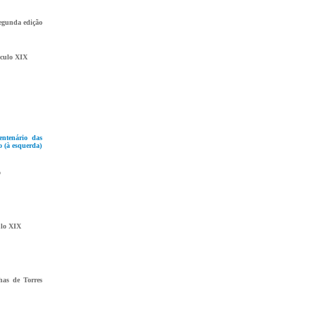
segunda edição
éculo XIX
entenário das
o (à esquerda)
o
ulo XIX
nhas de Torres