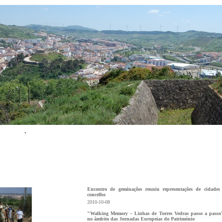
Encontro de geminações reuniu representações de cidades
concelho
2010-10-08
"Walking Memory – Linhas de Torres Vedras passo a passo
no âmbito das Jornadas Europeias do Património