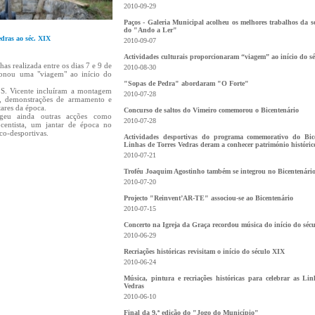
2010-09-29
Paços - Galeria Municipal acolheu os melhores trabalhos da 
do "Ando a Ler"
dras ao séc. XIX
2010-09-07
Actividades culturais proporcionaram “viagem” ao início do s
as realizada entre os dias 7 e 9 de
2010-08-30
onou uma "viagem" ao início do
"Sopas de Pedra" abordaram "O Forte"
e S. Vicente incluíram a montagem
2010-07-28
l, demonstrações de armamento e
tares da época.
Concurso de saltos do Vimeiro comemorou o Bicentenário
geu ainda outras acções como
2010-07-28
ocentista, um jantar de época no
co-desportivas.
Actividades desportivas do programa comemorativo do Bic
Linhas de Torres Vedras deram a conhecer património históric
2010-07-21
Troféu Joaquim Agostinho também se integrou no Bicentenári
2010-07-20
Projecto "Reinvent’AR-TE" associou-se ao Bicentenário
2010-07-15
Concerto na Igreja da Graça recordou música do início do séc
2010-06-29
Recriações históricas revisitam o início do século XIX
2010-06-24
Música, pintura e recriações históricas para celebrar as Li
Vedras
2010-06-10
Final da 9.ª edição do "Jogo do Município"