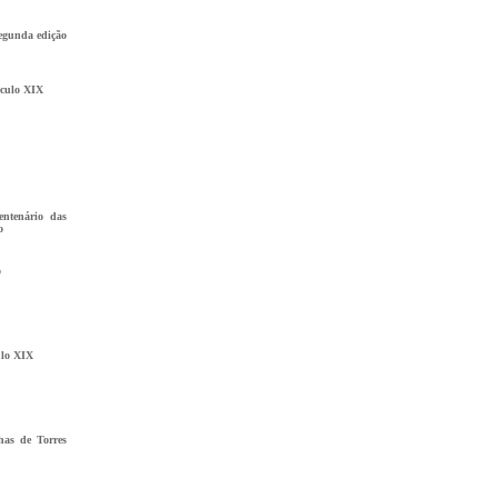
segunda edição
éculo XIX
entenário das
o
o
ulo XIX
nhas de Torres