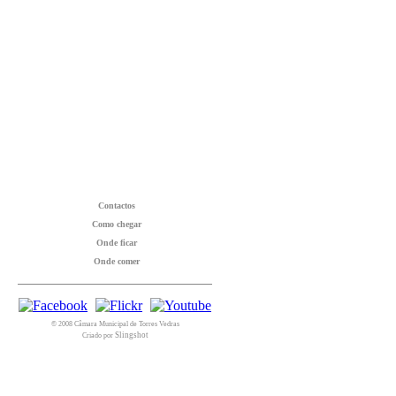
Contactos
Como chegar
Onde ficar
Onde comer
© 2008 Câmara Municipal de Torres Vedras
Slingshot
Criado por