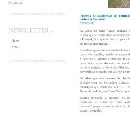
2017-05-23
+ Notícias
Processo de classificação do patrimó
Vedras já teve início
2013-03-15
As Linhas de Torres Vedras, conjunto de
Lisboa, que se constituíram como peça-chav
a Portugal, facto que foi decisivo para a 
em fase de classificação.
Recorde-se que a primeira das três linhas d
passa pelo concelho, estando no mesmo sit
o Forte de S. Vicente. O processo de cla
deste forte, outros elementos do referid
território torriense: o Forte dos Olheiros,
dez vestígios de reduto, um vestígio de um
De referir que este processo de classi
Direcção Geral do Património Cultural, 
municípios que constituem a PILT - Pla
Torres, da qual faz parte Torres Vedras, q
Quando concluído o processo, os ele
constituem as Linhas de Torres Vedr
nacionais" (respetivo grau máximo de cla
Estado Português).