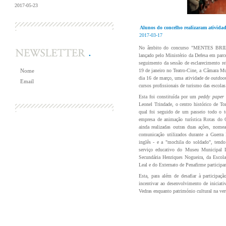
2017-05-23
+ Notícias
Alunos do concelho realizaram atividad
2017-03-17
No âmbito do concurso "MENTES BRILH
lançado pelo Ministério da Defesa em parc
seguimento da sessão de esclarecimento re
19 de janeiro no Teatro-Cine, a Câmara M
dia 16 de março, uma atividade de
outdoo
cursos profissionais de turismo das escola
Esta foi constituída por um
peddy paper
Leonel Trindade, o centro histórico de To
qual foi seguido de um passeio todo o te
empresa de animação turística Rotas do 
ainda realizadas outras duas ações, nome
comunicação utilizados durante a Guerra 
inglês - e a "mochila do soldado", tend
serviço educativo do Museu Municipal L
Secundária Henriques Nogueira, da Escola
Leal e do Externato de Penafirme particip
Esta, para além de desafiar à participaç
incentivar ao desenvolvimento de iniciat
Vedras enquanto património cultural na ver