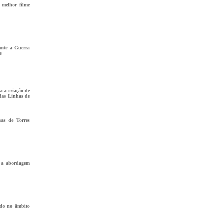
 melhor filme
rante a Guerra
e
 a criação de
das Linhas de
has de Torres
a a abordagem
ido no âmbito