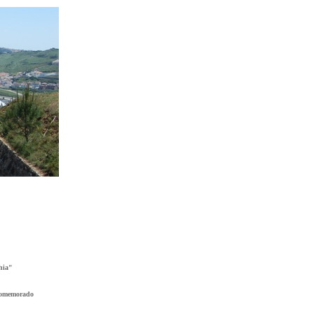
hia"
 comemorado