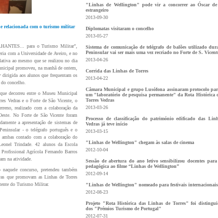
"Linhas de Wellington" pode vir a concorrer ao Óscar de
estrangeiro
2013-09-30
e relacionada com o turismo militar
Diplomatas visitaram o concelho
2013-05-27
ANTES... para o Turismo Militar",
Sistema de comunicação de telégrafo de balões utilizado du
Peninsular vai ser mais uma vez recriado no Forte de S. Vicent
eria com a Universidade de Aveiro, e no
2013-04-26
lativa ao mesmo que se realizou no dia
unicipal promoveu, na manhã de ontem,
Corrida das Linhas de Torres
r
dirigida aos alunos que frequentam os
2013-04-22
s do concelho.
Câmara Municipal e grupo Lusófona assinaram protocolo para
que decorreu entre o Museu Municipal
um "laboratório de pesquisa permanente" da Rota Histórica 
Torres Vedras
rres Vedras e o Forte de São Vicente, o
2013-03-26
rreno, realizado com a colaboração da
Oeste. No Forte de São Vicente foram
Processo de classificação do património edificado das Lin
adamente a apresentação de sistemas de
Vedras já teve início
Peninsular - o telégrafo português e o
2013-03-15
o ambas contado com a colaboração do
"Linhas de Wellington" chegam às salas de cinema
eonel Trindade. 42 alunos da Escola
2012-10-04
 Profissional Agrícola Fernando Barros
aram na atividade.
Sessão de abertura do ano letivo sensibilizou docentes par
pedagógica ao filme “Linhas de Wellington”
ão naquele concurso, pretendeu também
2012-09-14
ivas que promovam as Linhas de Torres
tente do Turismo Militar.
"Linhas de Wellington" nomeado para festivais internacionais
2012-08-23
Projeto "Rota Histórica das Linhas de Torres" foi distingu
dos "Prémios Turismo de Portugal"
2012-07-31