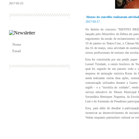
2017-05-23
+ Notícias
Alunos do concelho realizaram atividad
2017-03-17
No âmbito do concurso "MENTES BRILH
lançado pelo Ministério da Defesa em parc
seguimento da sessão de esclarecimento re
19 de janeiro no Teatro-Cine, a Câmara M
dia 16 de março, uma atividade de
outdoo
cursos profissionais de turismo das escola
Esta foi constituída por um
peddy paper
Leonel Trindade, o centro histórico de To
qual foi seguido de um passeio todo o te
empresa de animação turística Rotas do 
ainda realizadas outras duas ações, nome
comunicação utilizados durante a Guerra 
inglês - e a "mochila do soldado", tend
serviço educativo do Museu Municipal L
Secundária Henriques Nogueira, da Escola
Leal e do Externato de Penafirme particip
Esta, para além de desafiar à participaç
incentivar ao desenvolvimento de iniciat
Vedras enquanto património cultural na ver